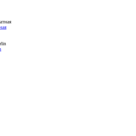
ная
n