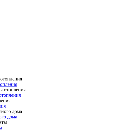
топления
отопления
ния
ого дома
ы