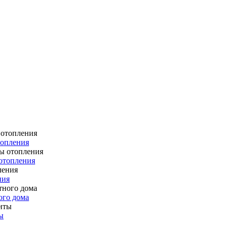
топления
отопления
ния
ого дома
ы