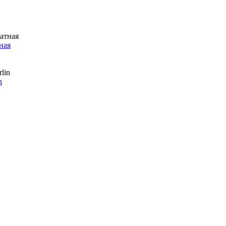
ная
n