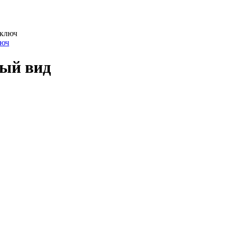
люч
вый вид