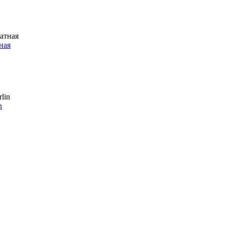
ная
n