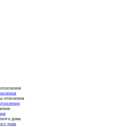
топления
отопления
ния
ого дома