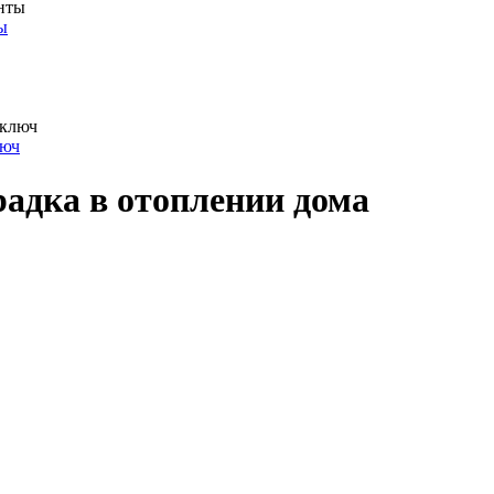
ы
люч
адка в отоплении дома