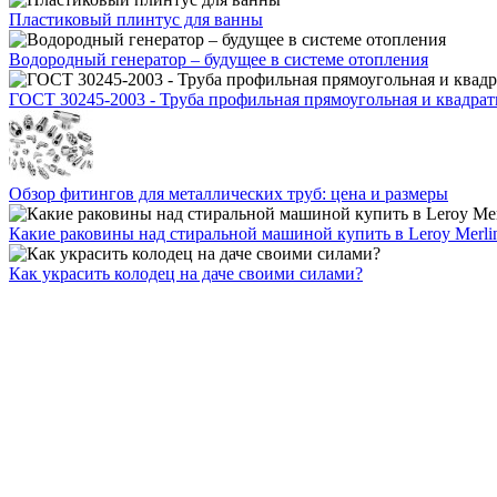
Пластиковый плинтус для ванны
Водородный генератор – будущее в системе отопления
ГОСТ 30245-2003 - Труба профильная прямоугольная и квадрат
Обзор фитингов для металлических труб: цена и размеры
Какие раковины над стиральной машиной купить в Leroy Merli
Как украсить колодец на даче своими силами?