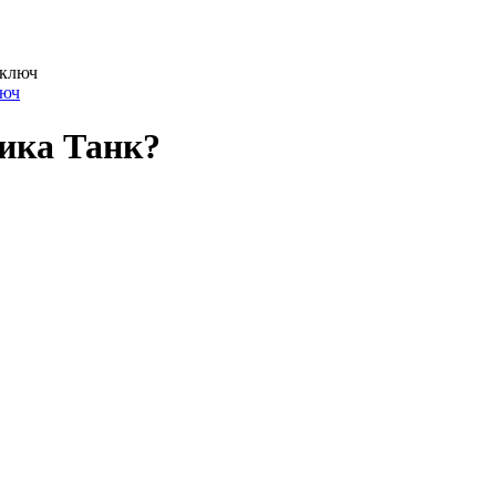
люч
тика Танк?