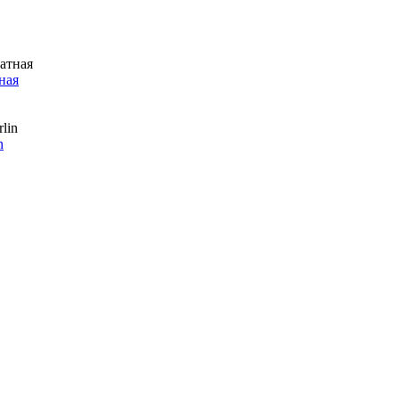
ная
n