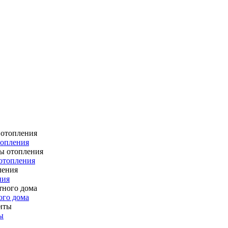
топления
отопления
ния
ого дома
ы