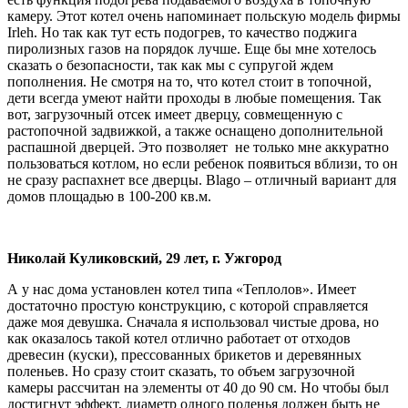
камеру. Этот котел очень напоминает польскую модель фирмы
Irleh. Но так как тут есть подогрев, то качество поджига
пиролизных газов на порядок лучше. Еще бы мне хотелось
сказать о безопасности, так как мы с супругой ждем
пополнения. Не смотря на то, что котел стоит в топочной,
дети всегда умеют найти проходы в любые помещения. Так
вот, загрузочный отсек имеет дверцу, совмещенную с
растопочной задвижкой, а также оснащено дополнительной
распашной дверцей. Это позволяет не только мне аккуратно
пользоваться котлом, но если ребенок появиться вблизи, то он
не сразу распахнет все дверцы. Blago – отличный вариант для
домов площадью в 100-200 кв.м.
Николай Куликовский, 29 лет, г. Ужгород
А у нас дома установлен котел типа «Теплолов». Имеет
достаточно простую конструкцию, с которой справляется
даже моя девушка. Сначала я использовал чистые дрова, но
как оказалось такой котел отлично работает от отходов
древесин (куски), прессованных брикетов и деревянных
поленьев. Но сразу стоит сказать, то объем загрузочной
камеры рассчитан на элементы от 40 до 90 см. Но чтобы был
достигнут эффект, диаметр одного поленья должен быть не