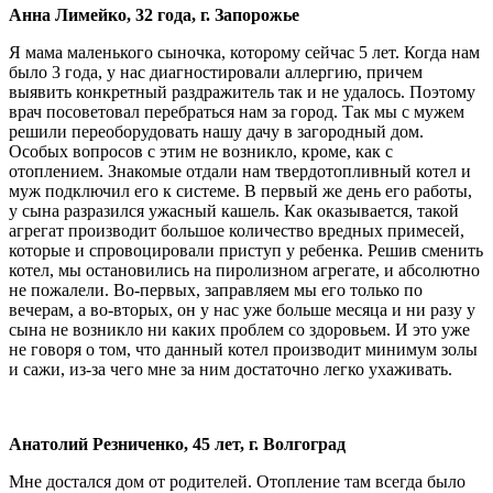
Анна Лимейко, 32 года, г. Запорожье
Я мама маленького сыночка, которому сейчас 5 лет. Когда нам
было 3 года, у нас диагностировали аллергию, причем
выявить конкретный раздражитель так и не удалось. Поэтому
врач посоветовал перебраться нам за город. Так мы с мужем
решили переоборудовать нашу дачу в загородный дом.
Особых вопросов с этим не возникло, кроме, как с
отоплением. Знакомые отдали нам твердотопливный котел и
муж подключил его к системе. В первый же день его работы,
у сына разразился ужасный кашель. Как оказывается, такой
агрегат производит большое количество вредных примесей,
которые и спровоцировали приступ у ребенка. Решив сменить
котел, мы остановились на пиролизном агрегате, и абсолютно
не пожалели. Во-первых, заправляем мы его только по
вечерам, а во-вторых, он у нас уже больше месяца и ни разу у
сына не возникло ни каких проблем со здоровьем. И это уже
не говоря о том, что данный котел производит минимум золы
и сажи, из-за чего мне за ним достаточно легко ухаживать.
Анатолий Резниченко, 45 лет, г. Волгоград
Мне достался дом от родителей. Отопление там всегда было