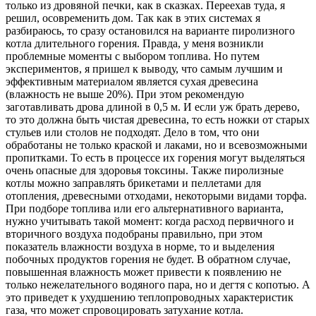
только из дровяной печки, как в сказках. Переехав туда, я
решил, осовременить дом. Так как в этих системах я
разбираюсь, то сразу остановился на варианте пиролизного
котла длительного горения. Правда, у меня возникли
проблемные моменты с выбором топлива. Но путем
экспериментов, я пришел к выводу, что самым лучшим и
эффективным материалом является сухая древесина
(влажность не выше 20%). При этом рекомендую
заготавливать дрова длиной в 0,5 м. И если уж брать дерево,
то это должна быть чистая древесина, то есть ножки от старых
стульев или столов не подходят. Дело в том, что они
обработаны не только краской и лаками, но и всевозможными
пропитками. То есть в процессе их горения могут выделяться
очень опасные для здоровья токсины. Также пиролизные
котлы можно заправлять брикетами и пеллетами для
отопления, древесными отходами, некоторыми видами торфа.
При подборе топлива или его альтернативного варианта,
нужно учитывать такой момент: когда расход первичного и
вторичного воздуха подобраны правильно, при этом
показатель влажности воздуха в норме, то и выделения
побочных продуктов горения не будет. В обратном случае,
повышенная влажность может привести к появлению не
только нежелательного водяного пара, но и дегтя с копотью. А
это приведет к ухудшению теплопроводных характеристик
газа, что может спровоцировать затухание котла.