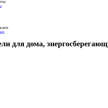
ы
люч
ли для дома, энергосберегающи