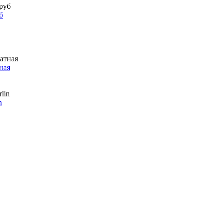
б
ная
n