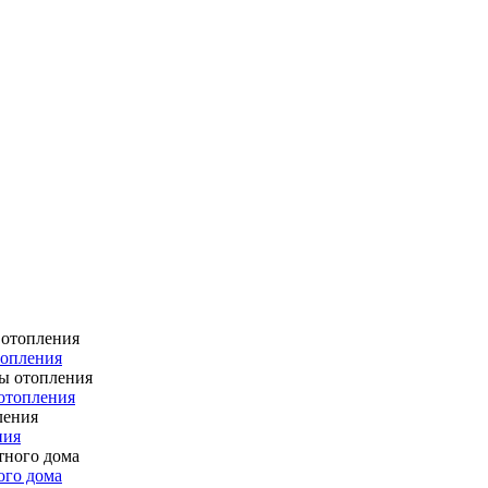
топления
отопления
ния
ого дома