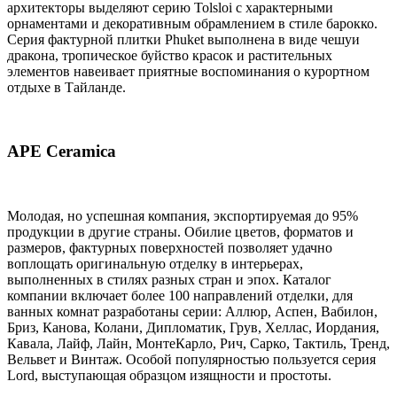
архитекторы выделяют серию Tolsloi с характерными
орнаментами и декоративным обрамлением в стиле барокко.
Серия фактурной плитки Phuket выполнена в виде чешуи
дракона, тропическое буйство красок и растительных
элементов навеивает приятные воспоминания о курортном
отдыхе в Тайланде.
APE Ceramica
Молодая, но успешная компания, экспортируемая до 95%
продукции в другие страны. Обилие цветов, форматов и
размеров, фактурных поверхностей позволяет удачно
воплощать оригинальную отделку в интерьерах,
выполненных в стилях разных стран и эпох. Каталог
компании включает более 100 направлений отделки, для
ванных комнат разработаны серии: Аллюр, Аспен, Вабилон,
Бриз, Канова, Колани, Дипломатик, Грув, Хеллас, Иордания,
Кавала, Лайф, Лайн, МонтеКарло, Рич, Сарко, Тактиль, Тренд,
Вельвет и Винтаж. Особой популярностью пользуется серия
Lord, выступающая образцом изящности и простоты.