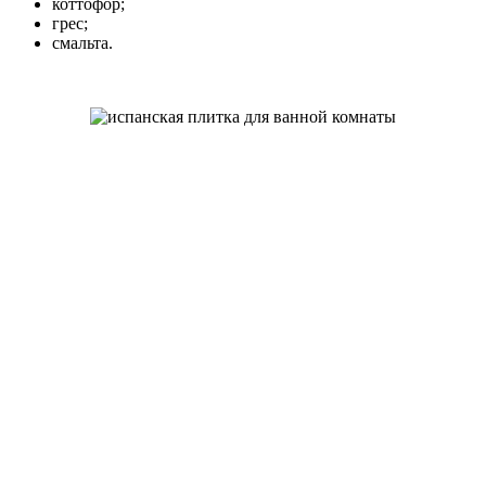
коттофор;
грес;
смальта.