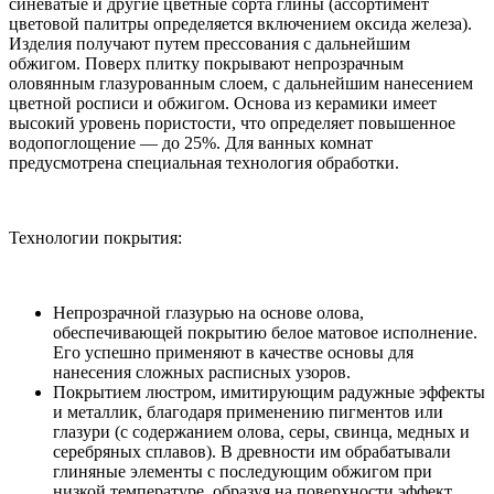
синеватые и другие цветные сорта глины (ассортимент
цветовой палитры определяется включением оксида железа).
Изделия получают путем прессования с дальнейшим
обжигом. Поверх плитку покрывают непрозрачным
оловянным глазурованным слоем, с дальнейшим нанесением
цветной росписи и обжигом. Основа из керамики имеет
высокий уровень пористости, что определяет повышенное
водопоглощение — до 25%. Для ванных комнат
предусмотрена специальная технология обработки.
Технологии покрытия:
Непрозрачной глазурью на основе олова,
обеспечивающей покрытию белое матовое исполнение.
Его успешно применяют в качестве основы для
нанесения сложных расписных узоров.
Покрытием люстром, имитирующим радужные эффекты
и металлик, благодаря применению пигментов или
глазури (с содержанием олова, серы, свинца, медных и
серебряных сплавов). В древности им обрабатывали
глиняные элементы с последующим обжигом при
низкой температуре, образуя на поверхности эффект