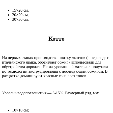
15×20 см,
20×20 см,
30×30 см.
Котто
На первых этапах производства плитку «котто» (в переводе с
итальянского языка, обозначает обжиг) использовали для
обустройства дорожек. Неглазурованный материал получали
по технологии экструдирования с последующим обжигом. В
расцветке доминируют красные тона всех тонов.
Уровень водопоглощения — 3-15%. Размерный ряд, мм:
10×10 см;