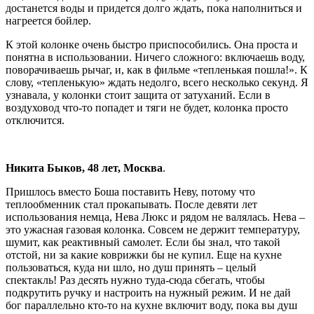
достанется воды и придется долго ждать, пока наполниться и
нагреется бойлер.
К этой колонке очень быстро приспособились. Она проста и
понятна в использовании. Ничего сложного: включаешь воду,
поворачиваешь рычаг, и, как в фильме «тепленькая пошла!». К
слову, «тепленькую» ждать недолго, всего несколько секунд. Я
узнавала, у колонки стоит защита от затуханий. Если в
воздуховод что-то попадет и тяги не будет, колонка просто
отключится.
Никита Быков, 48 лет, Москва
.
Пришлось вместо Боша поставить Неву, потому что
теплообменник стал прокапывать. После девяти лет
использования немца, Нева Люкс и рядом не валялась. Нева –
это ужасная газовая колонка. Совсем не держит температуру,
шумит, как реактивный самолет. Если бы знал, что такой
отстой, ни за какие коврижки бы не купил. Еще на кухне
пользоваться, куда ни шло, но душ принять – целый
спектакль! Раз десять нужно туда-сюда сбегать, чтобы
подкрутить ручку и настроить на нужный режим. И не дай
бог параллельно кто-то на кухне включит воду, пока вы душ