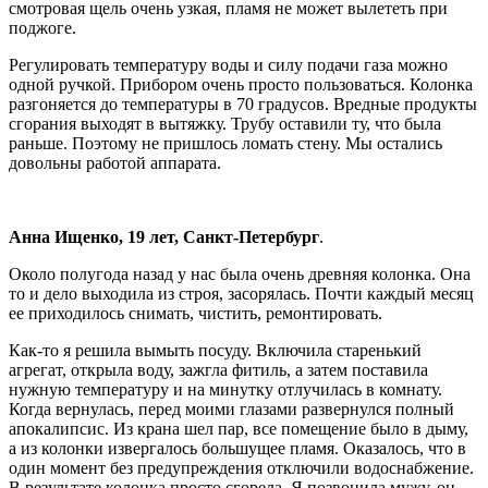
смотровая щель очень узкая, пламя не может вылететь при
поджоге.
Регулировать температуру воды и силу подачи газа можно
одной ручкой. Прибором очень просто пользоваться. Колонка
разгоняется до температуры в 70 градусов. Вредные продукты
сгорания выходят в вытяжку. Трубу оставили ту, что была
раньше. Поэтому не пришлось ломать стену. Мы остались
довольны работой аппарата.
Анна Ищенко, 19 лет, Санкт-Петербург
.
Около полугода назад у нас была очень древняя колонка. Она
то и дело выходила из строя, засорялась. Почти каждый месяц
ее приходилось снимать, чистить, ремонтировать.
Как-то я решила вымыть посуду. Включила старенький
агрегат, открыла воду, зажгла фитиль, а затем поставила
нужную температуру и на минутку отлучилась в комнату.
Когда вернулась, перед моими глазами развернулся полный
апокалипсис. Из крана шел пар, все помещение было в дыму,
а из колонки извергалось большущее пламя. Оказалось, что в
один момент без предупреждения отключили водоснабжение.
В результате колонка просто сгорела. Я позвонила мужу, он