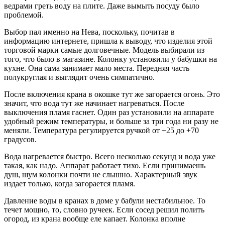
ведрами греть воду на плите. Даже вымыть посуду было
проблемой.
Выбор пал именно на Нева, поскольку, почитав в
информацию интернете, пришла к выводу, что изделия этой
торговой марки самые долговечные. Модель выбирали из
того, что было в магазине. Колонку установили у бабушки на
кухне. Она сама занимает мало места. Передняя часть
полукруглая и выглядит очень симпатично.
После включения крана в окошке тут же загорается огонь. Это
значит, что вода тут же начинает нагреваться. После
выключения пламя гаснет. Один раз установили на аппарате
удобный режим температуры, и больше за три года ни разу не
меняли. Температура регулируется ручкой от +25 до +70
градусов.
Вода нагревается быстро. Всего несколько секунд и вода уже
такая, как надо. Аппарат работает тихо. Если принимаешь
душ, шум колонки почти не слышно. Характерный звук
издает только, когда загорается пламя.
Давление воды в кранах в доме у бабули нестабильное. То
течет мощно, то, словно ручеек. Если сосед решил полить
огород, из крана вообще еле капает. Колонка вполне