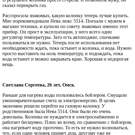
сказал перекрыть газ.
Расспросила знакомых, какую колонку теперь лучше купить.
Мне порекомендовали Нева люкс 5514. Поехали с мужем в
магазин техники, и купили по совету знакомых именно этот
прибор. Он прост в эксплуатации, у него всего один
регулятор температуры. Зато есть автоподжиг, спичками
пользоваться не нужно. Теперь после использования нет
необходимости ждать, пока остынет и колонка, и вода. Нужно
просто выставить на ноль температуру, и подождать, пока
вода остынет и можно закрывать кран. Хорошая и недорогая
вещь.
Светлана Сергеева, 26 лет, Омск
.
Раньше для нагрева воды пользовались бойлером. Смущали
умопомрачительные счета за электроэнергию. В целях
экономии решили перейти на газовую колонку. У
родственников была Нева 5514. Они были ею очень
довольны. Колонка не нуждается в электроснабжении и
работает бесшумно. Плюс ко всему, по сравнению с бойлером,
она нагревает воду проточно. То есть не нужно волноваться,
что, если один человек примет душ, другому уже не