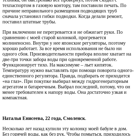
техпаспортом в газовую контору, там поставили печать. По
причине неправильного размещения подводящих труб
сначала установил гибки подводки. Когда делали ремонт,
поставил штатные трубы.
При включении не перегревается и не обжигает руки. По
сравнению с моей старой колонкой, прогревается
молниеносно. Внутри у нее японские регуляторы, поэтому
хорошо работает. За все время использования не было ни
одного сбоя. Производительности прибора вполне хватает на
две-три точки забора воды при одновременной работе.
Функционирует тихо. На максимуме – льет кипяток.
Температуру нужно выставлять при помощи поворота одного-
единственного регулятора. Правда, подбирать ее приходится
«на глаз». При покупке выбирал между гидрогенераторным
агрегатом и батареечным. Выбрал последний, потому, что он
менее требователен к напору воды. Она достаточно узкая и
компактная.
Наталья Енисеева, 22 года, Смоленск
.
Несколько лет назад купили эту колонку моей бабуле в дом.
Без горячей воды, как без рук. Чтобы помыться, приходилось