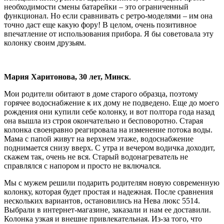
необходимости смены батарейки – это ограниченный
функционал. Но если сравнивать с ретро-моделями – им она
точно даст еще какую фору! В целом, очень позитивное
впечатление от использования прибора. Я бы советовала эту
колонку своим друзьям.
Мария Харитонова, 30 лет, Минск
.
Мои родители обитают в доме старого образца, поэтому
горячее водоснабжение к их дому не подведено. Еще до моего
рождения они купили себе колонку, и вот полтора года назад
она вышла из строя окончательно и бесповоротно. Старая
колонка своенравно реагировала на изменение потока воды.
Мама с папой живут на верхнем этаже, водоснабжение
поднимается снизу вверх. С утра и вечером водичка доходит,
скажем так, очень не вся. Старый водонагреватель не
справлялся с напором и просто не включался.
Мы с мужем решили подарить родителям новую современную
колонку, которая будет простая и надежная. После сравнения
нескольких вариантов, остановились на Нева люкс 5514.
Выбрали в интернет-магазине, заказали и нам ее доставили.
Колонка узкая и внешне привлекательная. Из-за того, что