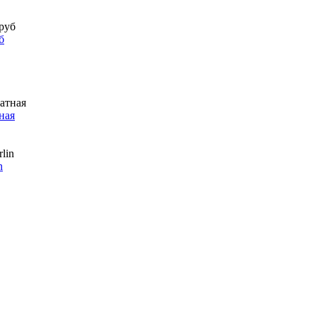
б
ная
n