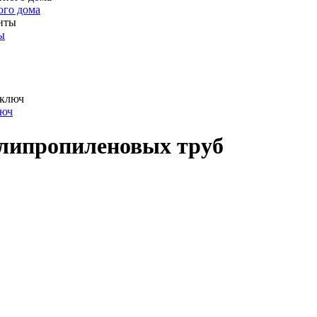
ого дома
ы
люч
олипропиленовых труб