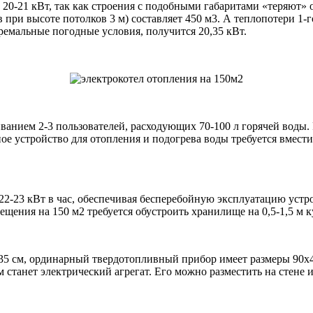
 20-21 кВт, так как строения с подобными габаритами «теряют» о
при высоте потолков 3 м) составляет 450 м3. А теплопотери 1-г
тремальные погодные условия, получится 20,35 кВт.
анием 2-3 пользователей, расходующих 70-100 л горячей воды
ное устройство для отопления и подогрева воды требуется вмест
22-23 кВт в час, обеспечивая бесперебойную эксплуатацию устро
щения на 150 м2 требуется обустроить хранилище на 0,5-1,5 м ку
х 35 см, ординарный твердотопливный прибор имеет размеры 90х
 станет электрический агрегат. Его можно разместить на стене и