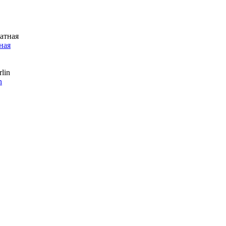
ная
n