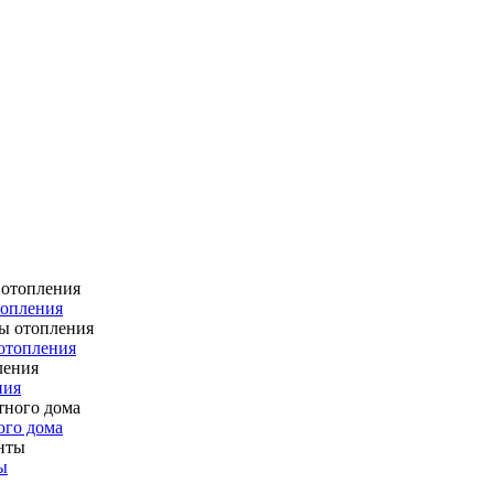
топления
отопления
ния
ого дома
ы