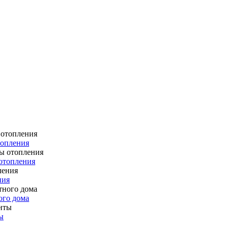
топления
отопления
ния
ого дома
ы