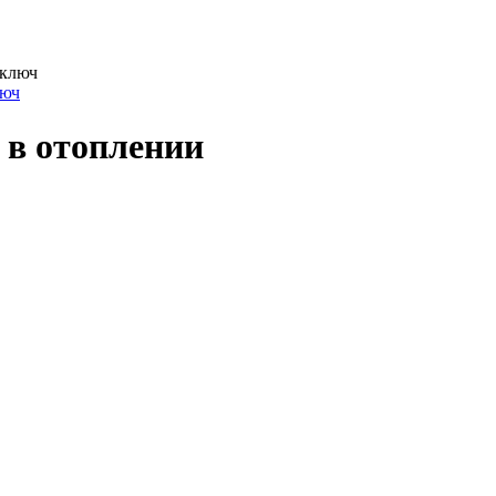
люч
 в отоплении