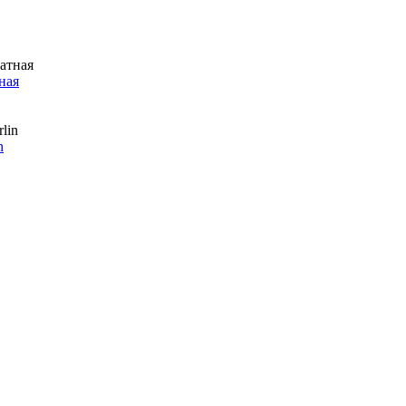
ная
n