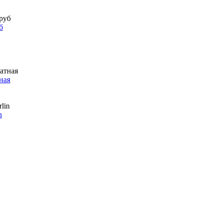
б
ная
n