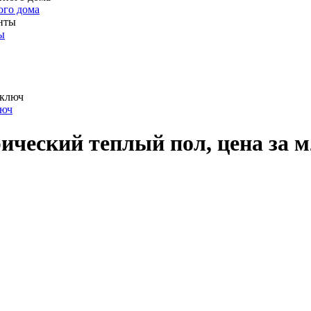
ого дома
ы
люч
ический теплый пол, цена за 