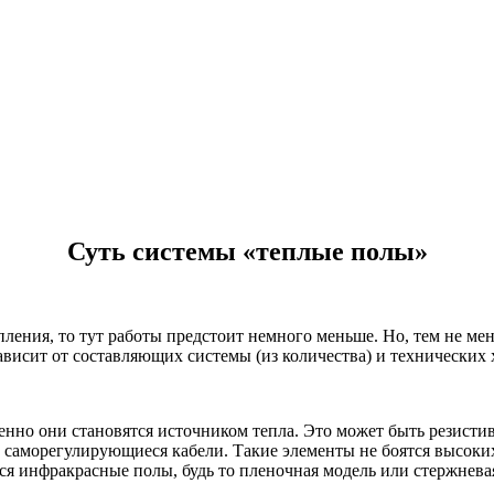
Суть системы «теплые полы»
ения, то тут работы предстоит немного меньше. Но, тем не мене
 зависит от составляющих системы (из количества) и технически
енно они становятся источником тепла. Это может быть резисти
ь саморегулирующиеся кабели. Такие элементы не боятся высоких
я инфракрасные полы, будь то пленочная модель или стержнева