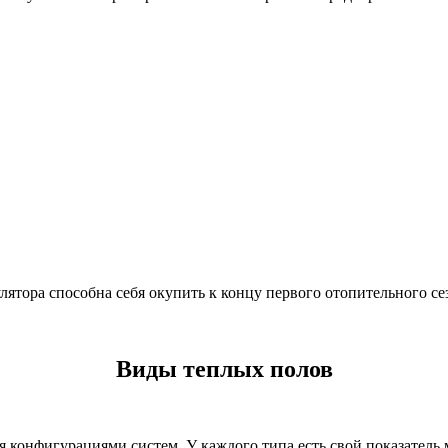
лятора способна себя окупить к концу первого отопительного се
Виды теплых полов
 конфигурациями систем. У каждого типа есть свой показатель 