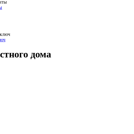
ы
люч
стного дома