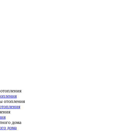
топления
отопления
ния
ого дома