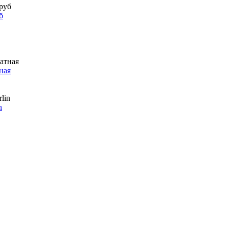
б
ная
n