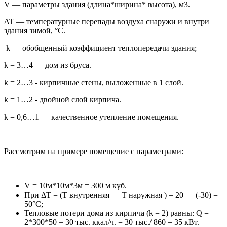
V — параметры здания (длина*ширина* высота), м3.
ΔT — температурные перепады воздуха снаружи и внутри
здания зимой, °С.
k — обобщенный коэффициент теплопередачи здания;
k = 3…4 — дом из бруса.
k = 2…3 - кирпичные стены, выложенные в 1 слой.
k = 1…2 - двойной слой кирпича.
k = 0,6…1 — качественное утепление помещения.
Рассмотрим на примере помещение с параметрами:
V = 10м*10м*3м = 300 м куб.
При ΔT = (Т внутренняя — Т наружная ) = 20 — (-30) =
50°С;
Тепловые потери дома из кирпича (k = 2) равны: Q =
2*300*50 = 30 тыс. ккал/ч. = 30 тыс./ 860 = 35 кВт.